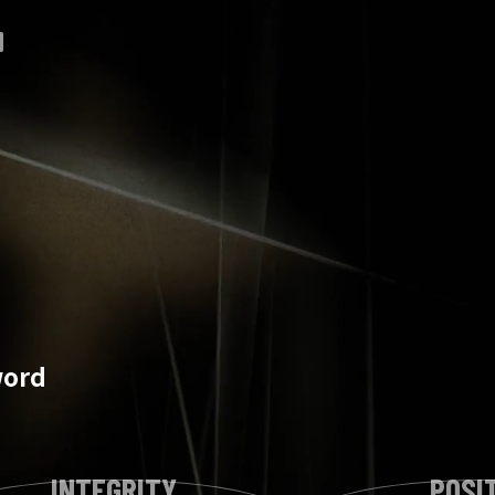
T
ord
INTEGRITY
POSI