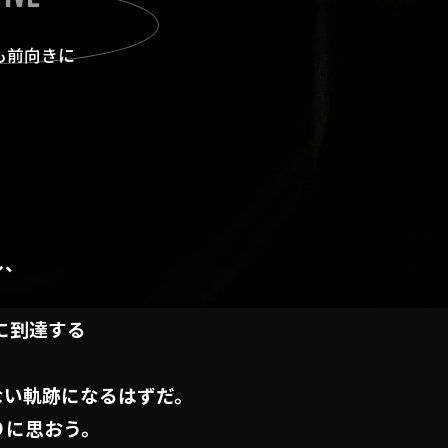
も前向きに
し、
に
到達する
ない軌跡になるはずだ。
りに思おう。